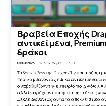
Βραβεία Εποχής Drago
αντικείμενα, Premium
δράκοι
04/03/2026
By
Λίβια Μαρκετ
0
Το Season Pass της Dragon City προσφέρει
περιλαμβάνοντας ειδικά αντικείμενα, pre
αναβαθμίζουν την εμπειρία παιχνιδιού. Αυτ
αλλά παρέχουν επίσης στους παίκτες μον
Ξεκλειδώνοντας αυτά τα αποκλειστικά αντ
εκπαίδευση των δράκων, να αποκτήσουν π