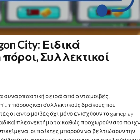
n City: Ειδικά
 πόροι, Συλλεκτικοί
 μια συναρπαστική σειρά από ανταμοιβές,
mium πόρους και συλλεκτικούς δράκους που
ές οι ανταμοιβές όχι μόνο ενισχύουν το gameplay
αδικά πλεονεκτήματα καθώς προχωρούν στο παιχνί
ικείμενα, οι παίκτες μπορούν να βελτιώσουν την
ρόσβαση σε προηγμένα κτίρια και να απολαύσουν 