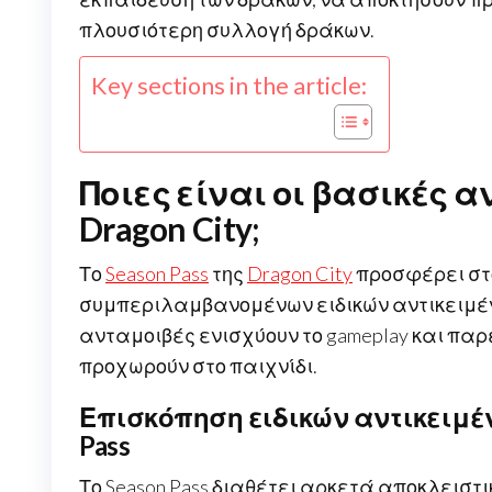
πλουσιότερη συλλογή δράκων.
Key sections in the article:
Ποιες είναι οι βασικές αν
Dragon City;
Το
Season Pass
της
Dragon City
προσφέρει στο
συμπεριλαμβανομένων ειδικών αντικειμένω
ανταμοιβές ενισχύουν το gameplay και πα
προχωρούν στο παιχνίδι.
Επισκόπηση ειδικών αντικειμέ
Pass
Το Season Pass διαθέτει αρκετά αποκλειστ