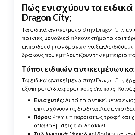
Πώς ενισχύουν τα ειδικά 
Dragon City;
Τα ειδικά αντικείμενα στην Dragon City ε
παίκτες μοναδικά πλεονεκτήματα και πόρο
εκπαίδευση των δράκων, να ξεκλειδώσουν 
δράκους που εμπλουτίζουν την εμπειρία πα
Τύποι ειδικών αντικειμένων και
Τα ειδικά αντικείμενα στην Dragon City έ
εξυπηρετεί διαφορετικούς σκοπούς. Κοινέ
Ενισχυτές:
Αυτά τα αντικείμενα ενισ
επιταχύνουν τις διαδικασίες εκπαίδε
Πόροι:
Premium πόροι όπως τροφή και χ
αναβαθμίσεις των δράκων.
Συλλεκτικά:
Μοναδικοί δράκοι και αν