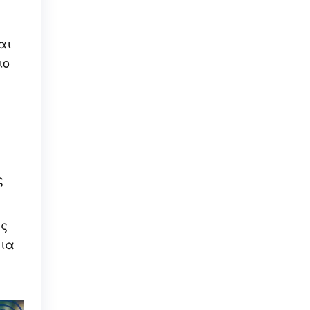
αι
ιο
ς
υς
για