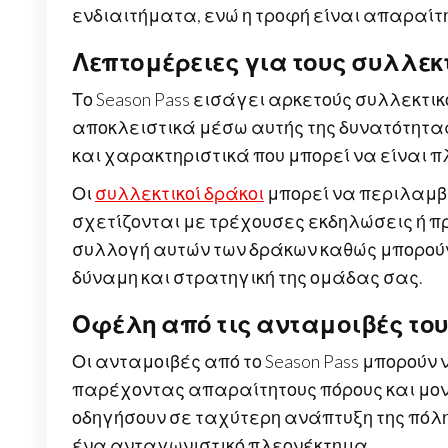
ενδιαιτήματα, ενώ η τροφή είναι απαραίτ
Λεπτομέρειες για τους συλλε
Το Season Pass εισάγει αρκετούς συλλεκτι
αποκλειστικά μέσω αυτής της δυνατότητας
και χαρακτηριστικά που μπορεί να είναι π
Οι
συλλεκτικοί δράκοι
μπορεί να περιλαμβ
σχετίζονται με τρέχουσες εκδηλώσεις ή πρ
συλλογή αυτών των δράκων καθώς μπορούν
δύναμη και στρατηγική της ομάδας σας.
Οφέλη από τις ανταμοιβές του S
Οι ανταμοιβές από το Season Pass μπορούν
παρέχοντας απαραίτητους πόρους και μον
οδηγήσουν σε ταχύτερη ανάπτυξη της πόλης
ένα ανταγωνιστικό πλεονέκτημα.