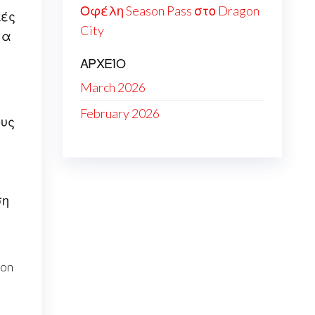
Οφέλη Season Pass στο Dragon
κές
City
μα
ΑΡΧΕΊΟ
March 2026
February 2026
ους
ση
son