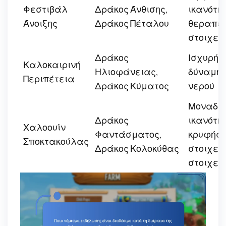
Φεστιβάλ
Δράκος Άνθισης,
ικανότη
Άνοιξης
Δράκος Πέταλου
θεραπεί
στοιχεί
Δράκος
Ισχυρή ε
Καλοκαιρινή
Ηλιοφάνειας,
δύναμη,
Περιπέτεια
Δράκος Κύματος
νερού
Μοναδικ
Δράκος
ικανότη
Χαλοουίν
Φαντάσματος,
κρυφής 
Σποκτακούλας
Δράκος Κολοκύθας
στοιχει
στοιχεί