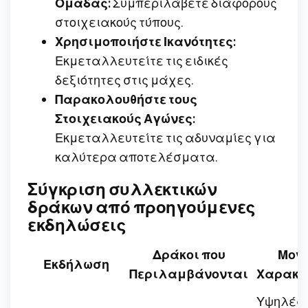
Ομάδας:
Συμπεριλάβετε διάφορους
στοιχειακούς τύπους.
Χρησιμοποιήστε Ικανότητες:
Εκμεταλλευτείτε τις ειδικές
δεξιότητες στις μάχες.
Παρακολουθήστε τους
Στοιχειακούς Αγώνες:
Εκμεταλλευτείτε τις αδυναμίες για
καλύτερα αποτελέσματα.
Σύγκριση συλλεκτικών
δράκων από προηγούμενες
εκδηλώσεις
Δράκοι που
Μον
Εκδήλωση
Περιλαμβάνονται
Χαρακτ
Υψηλές