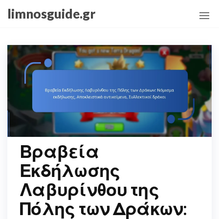
Skip
limnosguide.gr
to
the
content
Βραβεία
Εκδήλωσης
Λαβυρίνθου της
Πόλης των Δράκων: