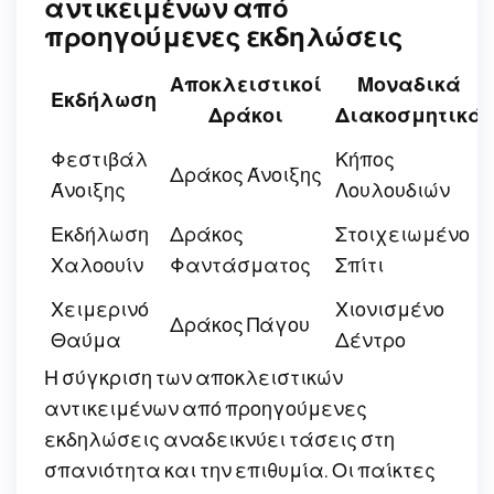
αντικειμένων από
προηγούμενες εκδηλώσεις
Αποκλειστικοί
Μοναδικά
Εκδήλωση
Δράκοι
Διακοσμητικά
Φεστιβάλ
Κήπος
Δράκος Άνοιξης
Άνοιξης
Λουλουδιών
Εκδήλωση
Δράκος
Στοιχειωμένο
Χαλοουίν
Φαντάσματος
Σπίτι
Χειμερινό
Χιονισμένο
Δράκος Πάγου
Θαύμα
Δέντρο
Η σύγκριση των αποκλειστικών
αντικειμένων από προηγούμενες
εκδηλώσεις αναδεικνύει τάσεις στη
σπανιότητα και την επιθυμία. Οι παίκτες