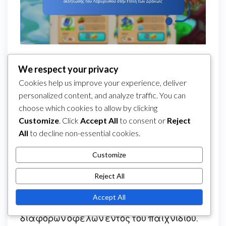
Πώς επηρεάζουν οι
We respect your privacy
ανταμοιβές εκδήλωσης
Cookies help us improve your experience, deliver
το παιχνίδι στην Πόλη
personalized content, and analyze traffic. You can
choose which cookies to allow by clicking
των Δράκων;
Customize
. Click
Accept All
to consent or
Reject
Οι ανταμοιβές εκδήλωσης στην Πόλη των
All
to decline non-essential cookies.
Δράκων ενισχύουν σημαντικά το παιχνίδι
Customize
παρέχοντας στους παίκτες αποκλειστικά
αντικείμενα, συλλεκτικούς δράκους και
Reject All
νόμισμα εκδήλωσης που μπορεί να
Accept All
χρησιμοποιηθεί για την απελευθέρωση
διαφόρων οφελών εντός του παιχνιδιού.