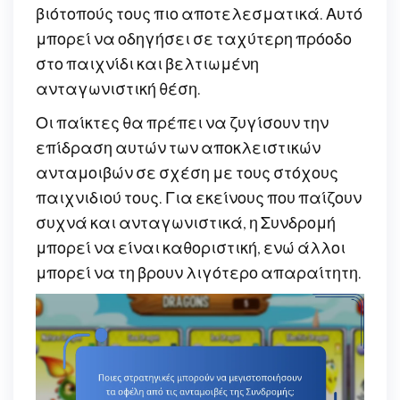
βιότοπούς τους πιο αποτελεσματικά. Αυτό
μπορεί να οδηγήσει σε ταχύτερη πρόοδο
στο παιχνίδι και βελτιωμένη
ανταγωνιστική θέση.
Οι παίκτες θα πρέπει να ζυγίσουν την
επίδραση αυτών των αποκλειστικών
ανταμοιβών σε σχέση με τους στόχους
παιχνιδιού τους. Για εκείνους που παίζουν
συχνά και ανταγωνιστικά, η Συνδρομή
μπορεί να είναι καθοριστική, ενώ άλλοι
μπορεί να τη βρουν λιγότερο απαραίτητη.