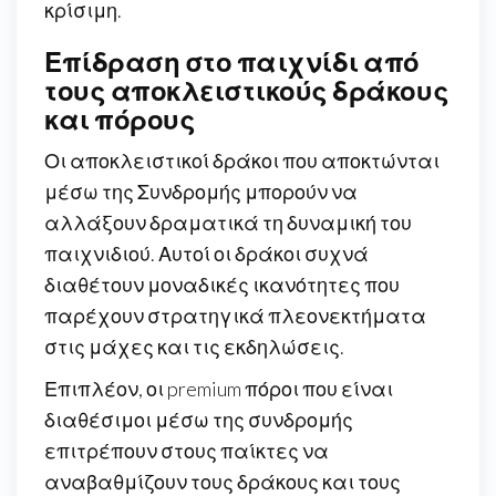
κρίσιμη.
Επίδραση στο παιχνίδι από
τους αποκλειστικούς δράκους
και πόρους
Οι αποκλειστικοί δράκοι που αποκτώνται
μέσω της Συνδρομής μπορούν να
αλλάξουν δραματικά τη δυναμική του
παιχνιδιού. Αυτοί οι δράκοι συχνά
διαθέτουν μοναδικές ικανότητες που
παρέχουν στρατηγικά πλεονεκτήματα
στις μάχες και τις εκδηλώσεις.
Επιπλέον, οι premium πόροι που είναι
διαθέσιμοι μέσω της συνδρομής
επιτρέπουν στους παίκτες να
αναβαθμίζουν τους δράκους και τους