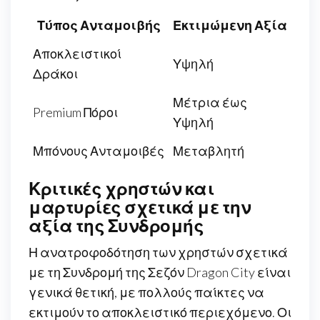
Τύπος Ανταμοιβής
Εκτιμώμενη Αξία
Αποκλειστικοί
Υψηλή
Δράκοι
Μέτρια έως
Premium Πόροι
Υψηλή
Μπόνους Ανταμοιβές
Μεταβλητή
Κριτικές χρηστών και
μαρτυρίες σχετικά με την
αξία της Συνδρομής
Η ανατροφοδότηση των χρηστών σχετικά
με τη Συνδρομή της Σεζόν Dragon City είναι
γενικά θετική, με πολλούς παίκτες να
εκτιμούν το αποκλειστικό περιεχόμενο. Οι