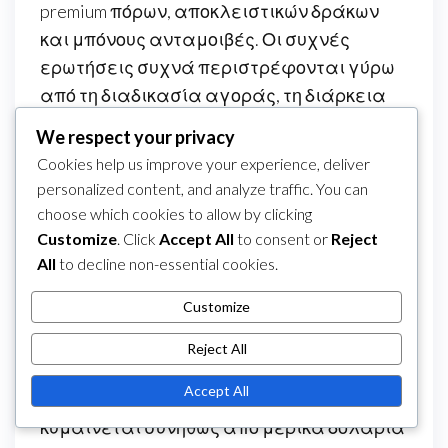
premium πόρων, αποκλειστικών δράκων
και μπόνους ανταμοιβές. Οι συχνές
ερωτήσεις συχνά περιστρέφονται γύρω
από τη διαδικασία αγοράς, τη διάρκεια
των ανταμοιβών και την επιλεξιμότητα
We respect your privacy
για επιπλέον μπόνους.
Cookies help us improve your experience, deliver
personalized content, and analyze traffic. You can
Συχνές ερωτήσεις σχετικά με
choose which cookies to allow by clicking
τη διαδικασία αγοράς της
Customize
. Click
Accept All
to consent or
Reject
Συνδρομής
All
to decline non-essential cookies.
Για να αγοράσετε τη Συνδρομή της Σεζόν
Customize
Dragon City, οι παίκτες μπορούν να
μεταβούν στο κατάστημα εντός του
Reject All
παιχνιδιού όπου η συνδρομή είναι
Accept All
εμφανώς αναγραμμένη. Το κόστος
κυμαίνεται συνήθως από μερικά δολάρια