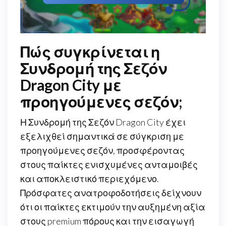
Πώς συγκρίνεται η
Συνδρομή της Σεζόν
Dragon City με
προηγούμενες σεζόν;
Η Συνδρομή της Σεζόν Dragon City έχει
εξελιχθεί σημαντικά σε σύγκριση με
προηγούμενες σεζόν, προσφέροντας
στους παίκτες ενισχυμένες ανταμοιβές
και αποκλειστικό περιεχόμενο.
Πρόσφατες ανατροφοδοτήσεις δείχνουν
ότι οι παίκτες εκτιμούν την αυξημένη αξία
στους premium πόρους και την εισαγωγή