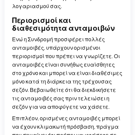
λογαριασμού σας.
Περιορισμοί και
διαθεσιμότητα ανταμοιβών
Ενώ η Συνδρομή προσφέρει πολλές
ανταμοιβές, υπάρχουν ορισμένοι
περιορισμοί που πρέπει να γνωρίζετε. Οι
ανταμοιβές είναι συνήθως ευαίσθητες
στο χρόνο και μπορεί να είναι διαθέσιμες
μόνο κατά τη διάρκεια της τρέχουσας
σεζόν. Βεβαιωθείτε ότι θα διεκδικήσετε
τις ανταμοιβές σας πριν τελειώσει η
σεζόν για να αποφύγετε να χάσετε.
Επιπλέον, ορισμένες ανταμοιβές μπορεί
να έχουν κλιμακωτή πρόσβαση, πράγμα
που σημαίνει ότι πρέπει να φτάσετε σε