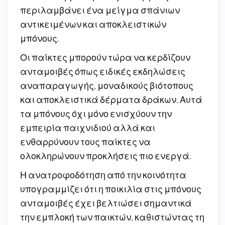
περιλαμβάνει ένα μείγμα σπάνιων
αντικειμένων και αποκλειστικών
μπόνους.
Οι παίκτες μπορούν τώρα να κερδίζουν
ανταμοιβές όπως ειδικές εκδηλώσεις
αναπαραγωγής, μοναδικούς βιότοπους
και αποκλειστικά δέρματα δράκων. Αυτά
τα μπόνους όχι μόνο ενισχύουν την
εμπειρία παιχνιδιού αλλά και
ενθαρρύνουν τους παίκτες να
ολοκληρώνουν προκλήσεις πιο ενεργά.
Η ανατροφοδότηση από την κοινότητα
υπογραμμίζει ότι η ποικιλία στις μπόνους
ανταμοιβές έχει βελτιώσει σημαντικά
την εμπλοκή των παικτών, καθιστώντας τη