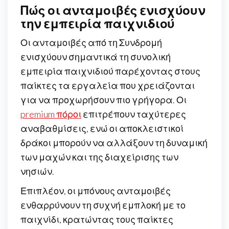
Πώς οι ανταμοιβές ενισχύουν
την εμπειρία παιχνιδιού
Οι ανταμοιβές από τη Συνδρομή
ενισχύουν σημαντικά τη συνολική
εμπειρία παιχνιδιού παρέχοντας στους
παίκτες τα εργαλεία που χρειάζονται
για να προχωρήσουν πιο γρήγορα. Οι
premium πόροι
επιτρέπουν ταχύτερες
αναβαθμίσεις, ενώ οι αποκλειστικοί
δράκοι μπορούν να αλλάξουν τη δυναμική
των μαχών και της διαχείρισης των
νησιών.
Επιπλέον, οι μπόνους ανταμοιβές
ενθαρρύνουν τη συχνή εμπλοκή με το
παιχνίδι, κρατώντας τους παίκτες