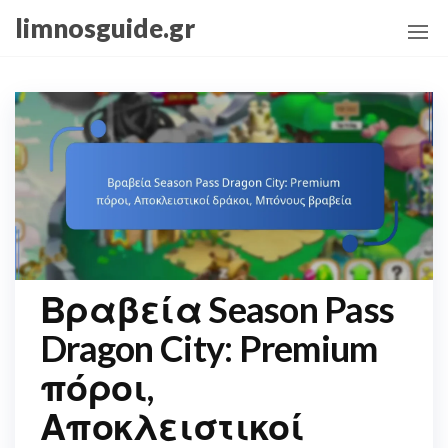
Skip
limnosguide.gr
to
the
content
Βραβεία Season Pass
Dragon City: Premium
πόροι,
Αποκλειστικοί