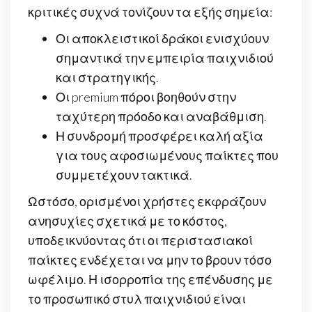
κριτικές συχνά τονίζουν τα εξής σημεία:
Οι αποκλειστικοί δράκοι ενισχύουν
σημαντικά την εμπειρία παιχνιδιού
και στρατηγικής.
Οι premium πόροι βοηθούν στην
ταχύτερη πρόοδο και αναβάθμιση.
Η συνδρομή προσφέρει καλή αξία
για τους αφοσιωμένους παίκτες που
συμμετέχουν τακτικά.
Ωστόσο, ορισμένοι χρήστες εκφράζουν
ανησυχίες σχετικά με το κόστος,
υποδεικνύοντας ότι οι περιστασιακοί
παίκτες ενδέχεται να μην το βρουν τόσο
ωφέλιμο. Η ισορροπία της επένδυσης με
το προσωπικό στυλ παιχνιδιού είναι