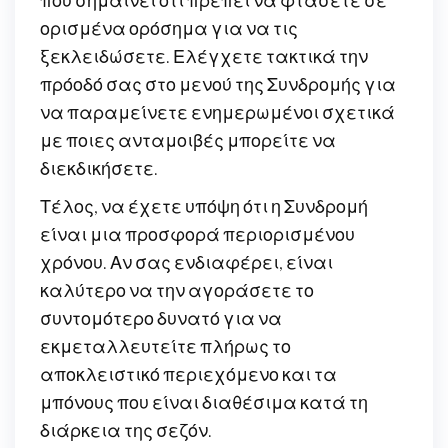
ορισμένα ορόσημα για να τις
ξεκλειδώσετε. Ελέγχετε τακτικά την
πρόοδό σας στο μενού της Συνδρομής για
να παραμείνετε ενημερωμένοι σχετικά
με ποιες ανταμοιβές μπορείτε να
διεκδικήσετε.
Τέλος, να έχετε υπόψη ότι η Συνδρομή
είναι μια προσφορά περιορισμένου
χρόνου. Αν σας ενδιαφέρει, είναι
καλύτερο να την αγοράσετε το
συντομότερο δυνατό για να
εκμεταλλευτείτε πλήρως το
αποκλειστικό περιεχόμενο και τα
μπόνους που είναι διαθέσιμα κατά τη
διάρκεια της σεζόν.