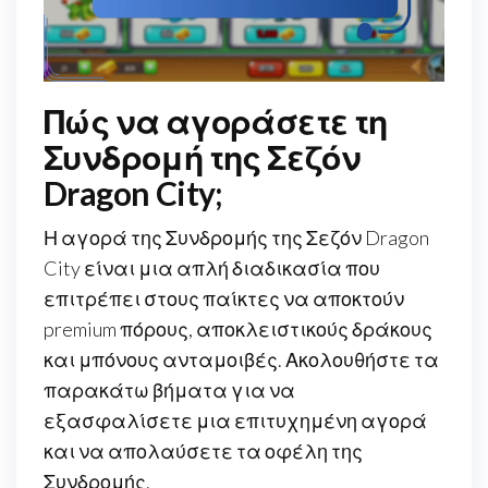
Πώς να αγοράσετε τη
Συνδρομή της Σεζόν
Dragon City;
Η αγορά της Συνδρομής της Σεζόν Dragon
City είναι μια απλή διαδικασία που
επιτρέπει στους παίκτες να αποκτούν
premium πόρους, αποκλειστικούς δράκους
και μπόνους ανταμοιβές. Ακολουθήστε τα
παρακάτω βήματα για να
εξασφαλίσετε μια επιτυχημένη αγορά
και να απολαύσετε τα οφέλη της
Συνδρομής.