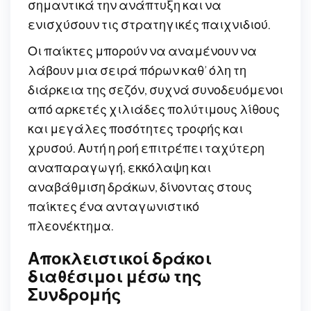
σημαντικά την ανάπτυξη και να
ενισχύσουν τις στρατηγικές παιχνιδιού.
Οι παίκτες μπορούν να αναμένουν να
λάβουν μια σειρά πόρων καθ’ όλη τη
διάρκεια της σεζόν, συχνά συνοδευόμενοι
από αρκετές χιλιάδες πολύτιμους λίθους
και μεγάλες ποσότητες τροφής και
χρυσού. Αυτή η ροή επιτρέπει ταχύτερη
αναπαραγωγή, εκκόλαψη και
αναβάθμιση δράκων, δίνοντας στους
παίκτες ένα ανταγωνιστικό
πλεονέκτημα.
Αποκλειστικοί δράκοι
διαθέσιμοι μέσω της
Συνδρομής