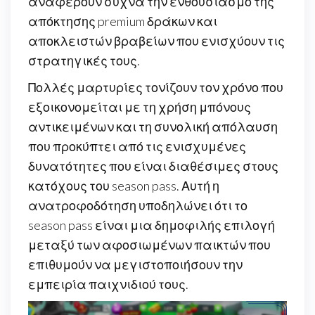
αναφέρουν συχνά την ενθουσιασμό της
απόκτησης premium δράκων και
αποκλειστών βραβείων που ενισχύουν τις
στρατηγικές τους.
Πολλές μαρτυρίες τονίζουν τον χρόνο που
εξοικονομείται με τη χρήση μπόνους
αντικειμένων και τη συνολική απόλαυση
που προκύπτει από τις ενισχυμένες
δυνατότητες που είναι διαθέσιμες στους
κατόχους του season pass. Αυτή η
ανατροφοδότηση υποδηλώνει ότι το
season pass είναι μια δημοφιλής επιλογή
μεταξύ των αφοσιωμένων παικτών που
επιθυμούν να μεγιστοποιήσουν την
εμπειρία παιχνιδιού τους.