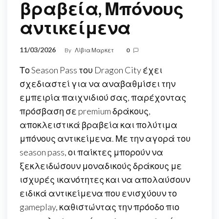
βραβεία, Μπόνους
αντικείμενα
11/03/2026
By
Λίβια Μαρκετ
0
Το Season Pass του Dragon City έχει
σχεδιαστεί για να αναβαθμίσει την
εμπειρία παιχνιδιού σας, παρέχοντας
πρόσβαση σε premium δράκους,
αποκλειστικά βραβεία και πολύτιμα
μπόνους αντικείμενα. Με την αγορά του
season pass, οι παίκτες μπορούν να
ξεκλειδώσουν μοναδικούς δράκους με
ισχυρές ικανότητες και να απολαύσουν
ειδικά αντικείμενα που ενισχύουν το
gameplay, καθιστώντας την πρόοδο πιο