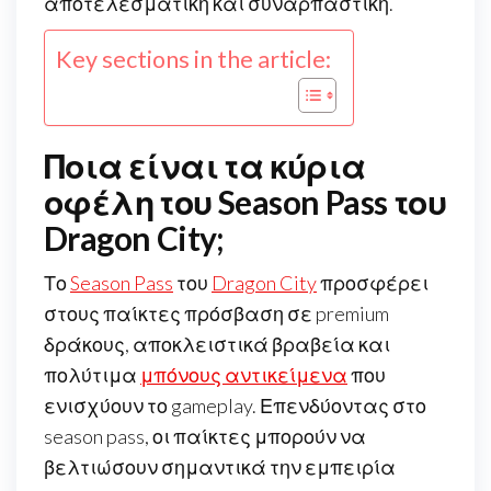
αποτελεσματική και συναρπαστική.
Key sections in the article:
Ποια είναι τα κύρια
οφέλη του Season Pass του
Dragon City;
Το
Season Pass
του
Dragon City
προσφέρει
στους παίκτες πρόσβαση σε premium
δράκους, αποκλειστικά βραβεία και
πολύτιμα
μπόνους αντικείμενα
που
ενισχύουν το gameplay. Επενδύοντας στο
season pass, οι παίκτες μπορούν να
βελτιώσουν σημαντικά την εμπειρία