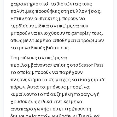
χαρακτηριστικά, καθιστώντας τους
πολύτιμες προσθήκες στη συλλογή σας.
Επιπλέον, οι παίκτες μπορούν να
κερδίσουν ειδικά αντικείμενα που
μπορούν να ενισχύσουν το gameplay τους,
όπως βελτιωμένα αποθέματα τροφίμων
και μοναδικούς βιότοπους.
Τα μπόνους αντικείμενα
περιλαμβάνονται επίσης στο Season Pass,
τα οποία μπορούν να παρέχουν
πλεονεκτήματα σε μάχες και διαχείριση
πόρων. Αυτά τα μπόνους μπορεί να
κυμαίνονται από αυξημένη παραγωγή
χρυσού έως ειδικά αντικείμενα
αναπαραγωγής που επιτρέπουν τη
δημιουργία σπάνιων δράκων. Συνολικά,