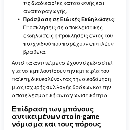
τις διαδικασίες κατασκευής και
αναπαραγωγής.
Πρόσβαση σε Ειδικές Εκδηλώσεις:
Προσκλήσεις σε αποκλειστικές
εκδηλώσεις ή προκλήσεις εντός του
παιχνιδιού που παρέχουν επιπλέον
βραβεία.
Αυτά τα αντικείμενα έχουν σχεδιαστεί
για να εμπλουτίσουν την εμπειρία του
παίκτη, διευκολύνοντας την οικοδόμηση
μιας ισχυρής συλλογής δράκων και την
αποτελεσματική ανταγωνιστικότητα.
Επίδραση των μπόνους
αντικειμένων στο in-game
νόμισμα και τους πόρους