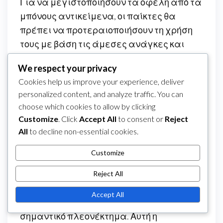
Για να μεγιστοποιήσουν τα οφέλη από τα
μπόνους αντικείμενα, οι παίκτες θα
πρέπει να προτεραιοποιήσουν τη χρήση
τους με βάση τις άμεσες ανάγκες και
τους μακροπρόθεσμους στόχους. Για
We respect your privacy
παράδειγμα, αν ένας παίκτης είναι
Cookies help us improve your experience, deliver
κοντά στο να ανέβει επίπεδο, η χρήση
personalized content, and analyze traffic. You can
πολύτιμων λίθων για να επιταχύνει την
choose which cookies to allow by clicking
αναπαραγωγή μπορεί να είναι μια
Customize
. Click
Accept All
to consent or
Reject
έξυπνη κίνηση.
All
to decline non-essential cookies.
Επιπλέον, οι παίκτες θα πρέπει να
Customize
εξετάσουν το ενδεχόμενο να κρατήσουν
τους premium δράκους για κρίσιμες μάχες
Reject All
ή εκδηλώσεις όπου οι μοναδικές τους
Accept All
ικανότητες μπορούν να προσφέρουν
σημαντικό πλεονέκτημα. Αυτή η