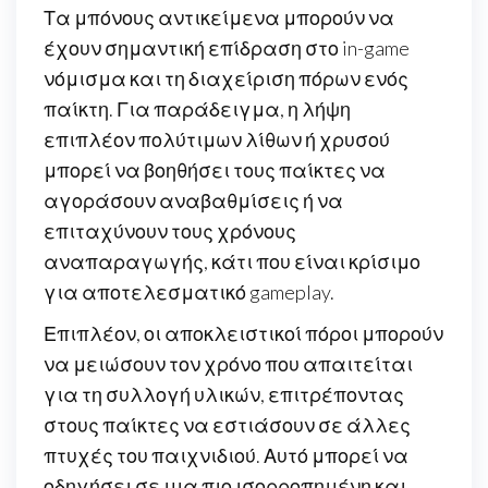
Τα μπόνους αντικείμενα μπορούν να
έχουν σημαντική επίδραση στο in-game
νόμισμα και τη διαχείριση πόρων ενός
παίκτη. Για παράδειγμα, η λήψη
επιπλέον πολύτιμων λίθων ή χρυσού
μπορεί να βοηθήσει τους παίκτες να
αγοράσουν αναβαθμίσεις ή να
επιταχύνουν τους χρόνους
αναπαραγωγής, κάτι που είναι κρίσιμο
για αποτελεσματικό gameplay.
Επιπλέον, οι αποκλειστικοί πόροι μπορούν
να μειώσουν τον χρόνο που απαιτείται
για τη συλλογή υλικών, επιτρέποντας
στους παίκτες να εστιάσουν σε άλλες
πτυχές του παιχνιδιού. Αυτό μπορεί να
οδηγήσει σε μια πιο ισορροπημένη και