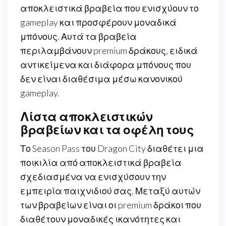
αποκλειστικά βραβεία που ενισχύουν το
gameplay και προσφέρουν μοναδικά
μπόνους. Αυτά τα βραβεία
περιλαμβάνουν premium δράκους, ειδικά
αντικείμενα και διάφορα μπόνους που
δεν είναι διαθέσιμα μέσω κανονικού
gameplay.
Λίστα αποκλειστικών
βραβείων και τα οφέλη τους
Το Season Pass του Dragon City διαθέτει μια
ποικιλία από αποκλειστικά βραβεία
σχεδιασμένα να ενισχύσουν την
εμπειρία παιχνιδιού σας. Μεταξύ αυτών
των βραβείων είναι οι premium δράκοι που
διαθέτουν μοναδικές ικανότητες και