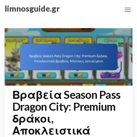
Skip
limnosguide.gr
to
the
content
Βραβεία Season Pass
Dragon City: Premium
δράκοι,
Αποκλειστικά