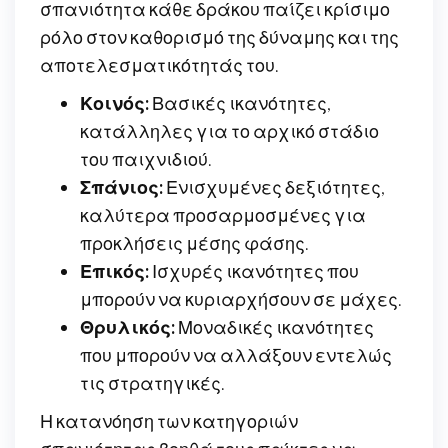
σπανιότητα κάθε δράκου παίζει κρίσιμο
ρόλο στον καθορισμό της δύναμης και της
αποτελεσματικότητάς του.
Κοινός:
Βασικές ικανότητες,
κατάλληλες για το αρχικό στάδιο
του παιχνιδιού.
Σπάνιος:
Ενισχυμένες δεξιότητες,
καλύτερα προσαρμοσμένες για
προκλήσεις μέσης φάσης.
Επικός:
Ισχυρές ικανότητες που
μπορούν να κυριαρχήσουν σε μάχες.
Θρυλικός:
Μοναδικές ικανότητες
που μπορούν να αλλάξουν εντελώς
τις στρατηγικές.
Η κατανόηση των κατηγοριών